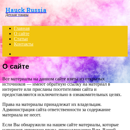
Menu
Hauck Russia
Детские товары
Главная
О сайте
Статьи
Контакты
Search
for
О сайте
Все материалы на данном сайте взяты из открытых
источников — имеют обратную ссылку на материал в
интернете или присланы посетителями сайта и
предоставляются исключительно в ознакомительных целях.
Права на материалы принадлежат их владельцам.
Администрация сайта ответственности за содержание
материала не несет.
Если Вы обнаружили на нашем сайте материалы, которые
нарушают авторские права, принадлежащие Вам, Вашей