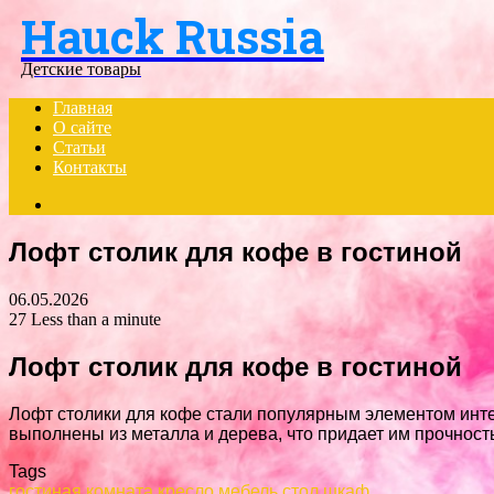
Hauck Russia
Menu
Детские товары
Главная
О сайте
Статьи
Контакты
Search
for
Лофт столик для кофе в гостиной
06.05.2026
27
Less than a minute
Лофт столик для кофе в гостиной
Лофт столики для кофе стали популярным элементом интер
выполнены из металла и дерева, что придает им прочност
Tags
гостиная
комната
кресло
мебель
стол
шкаф