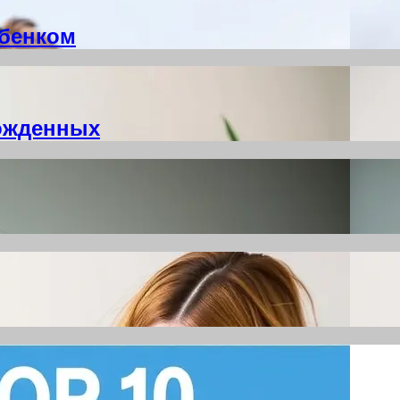
ебенком
ожденных