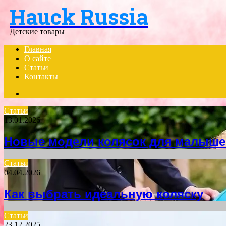
Hauck Russia
Menu
Детские товары
Главная
О сайте
Статьи
Контакты
Search
for
Статьи
13.01.2026
Новые модели колясок для малыше
Статьи
04.04.2026
Как выбрать идеальную коляску
Статьи
23.12.2025